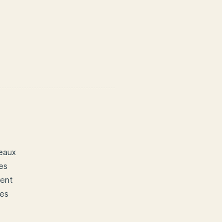
 eaux
es
rent
les