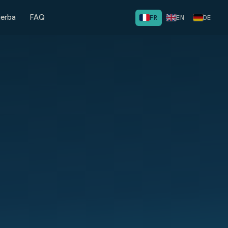
jerba
FAQ
FR
EN
DE