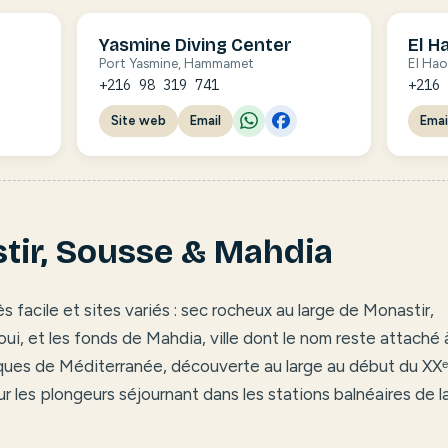
Yasmine Diving Center
El H
Port Yasmine, Hammamet
El Hao
+216 98 319 741
+216
Site web
Email
Emai
tir, Sousse & Mahdia
facile et sites variés : sec rocheux au large de Monastir,
i, et les fonds de Mahdia, ville dont le nom reste attaché à
ques de Méditerranée, découverte au large au début du XXᵉ
r les plongeurs séjournant dans les stations balnéaires de l