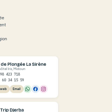
gée
ment
gion
 de Plongée La Sirène
hôtel Iris, Midoun
 98 423 718
7 60 34 15 59
 web
Email
 Trip Djerba