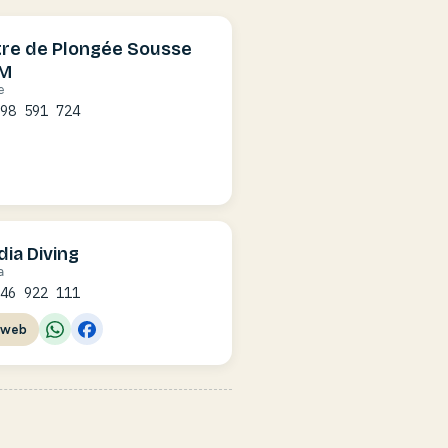
re de Plongée Sousse
M
e
 98 591 724
ia Diving
a
 46 922 111
 web