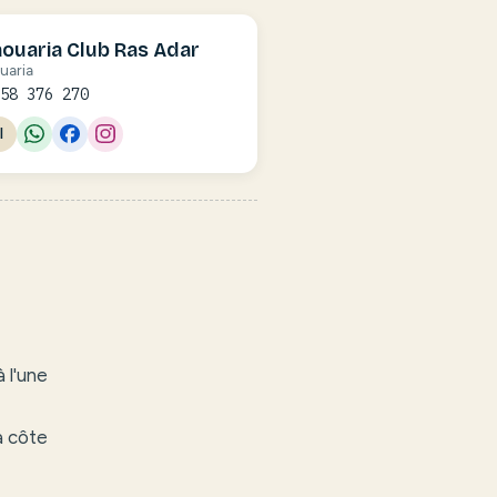
aouaria Club Ras Adar
uaria
 58 376 270
l
 l'une
a côte