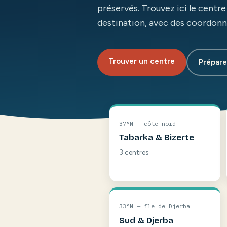
préservés. Trouvez ici le centr
destination, avec des coordonné
Trouver un centre
Prépare
37°N — côte nord
Tabarka & Bizerte
3 centres
33°N — île de Djerba
Sud & Djerba