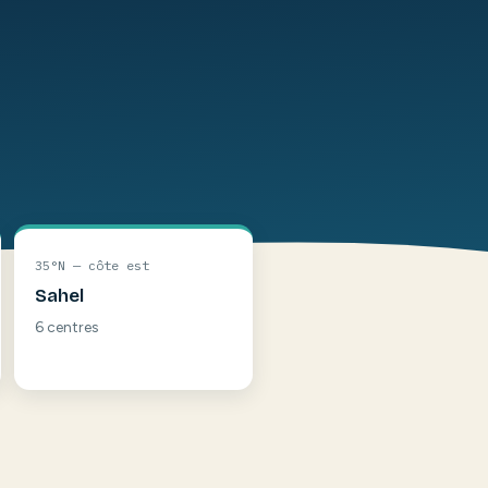
35°N — côte est
Sahel
6 centres