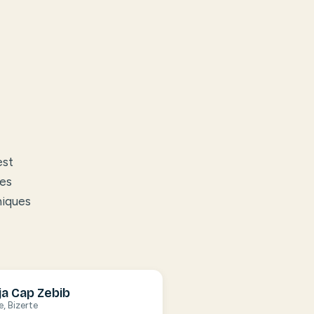
est
des
niques
a Cap Zebib
e, Bizerte