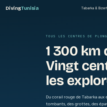
Diving
Tunisia
Tabarka & Bizer
TOUS LES CENTRES DE PLON
1 300 km 
Vingt cen
les explor
Du corail rouge de Tabarka aux e
tombants, des grottes, des épa