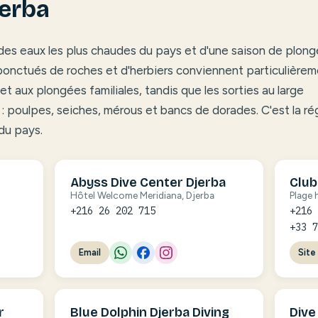
jerba
 des eaux les plus chaudes du pays et d'une saison de plon
ponctués de roches et d'herbiers conviennent particulière
t aux plongées familiales, tandis que les sorties au large
 : poulpes, seiches, mérous et bancs de dorades. C'est la ré
du pays.
Abyss Dive Center Djerba
Club
Hôtel Welcome Meridiana, Djerba
Plage 
+216 26 202 715
+216
+33 
Email
Site
r
Blue Dolphin Djerba Diving
Dive