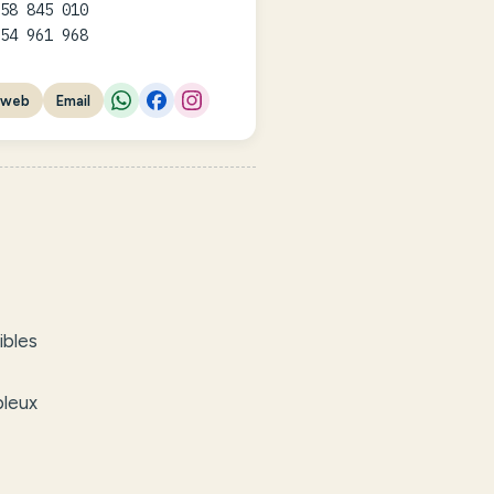
 58 845 010
 54 961 968
 web
Email
ibles
bleux